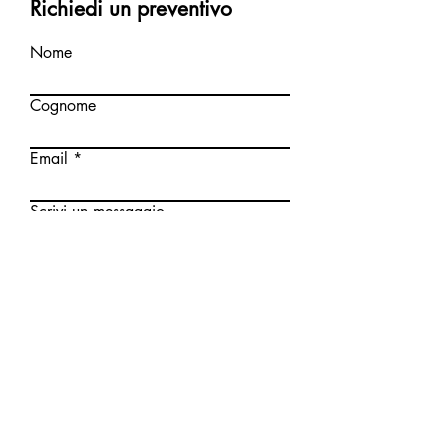
Richiedi un preventivo
Nome
Cognome
Email
Scrivi un messaggio
Invia
Normativa sulla privacy
2021 Powered by Graphic